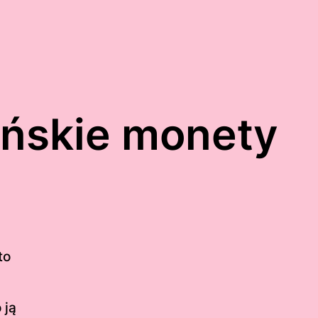
ńskie monety
to
 ją