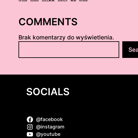
COMMENTS
Brak komentarzy do wyświetlenia.
S
Se
z
u
k
a
j
SOCIALS
@facebook
 Plans: A
@instagram
usiasts
@youtube