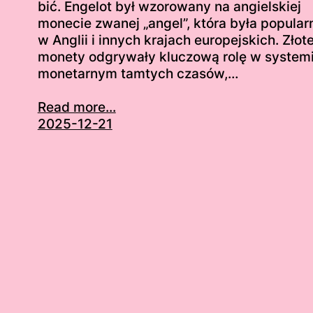
bić. Engelot był wzorowany na angielskiej
monecie zwanej „angel”, która była popular
w Anglii i innych krajach europejskich. Złot
monety odgrywały kluczową rolę w system
monetarnym tamtych czasów,…
Read more...
2025-12-21