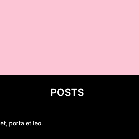
POSTS
Mastering Motor Boat Building
t, porta et leo.
Comprehensive Guide for Enth