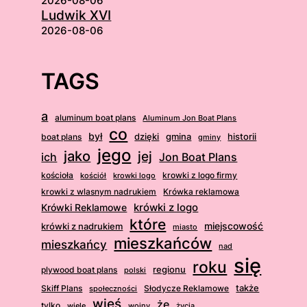
2026-08-06
Ludwik XVI
2026-08-06
TAGS
a
aluminum boat plans
Aluminum Jon Boat Plans
co
był
dzięki
boat plans
gmina
historii
gminy
jego
jako
jej
ich
Jon Boat Plans
kościoła
krowki z logo firmy
kościół
krowki logo
krowki z wlasnym nadrukiem
Krówka reklamowa
krówki z logo
Krówki Reklamowe
które
krówki z nadrukiem
miejscowość
miasto
mieszkańców
mieszkańcy
nad
się
roku
regionu
plywood boat plans
polski
także
Skiff Plans
Słodycze Reklamowe
społeczności
wieś
że
tylko
wiele
wojny
życia