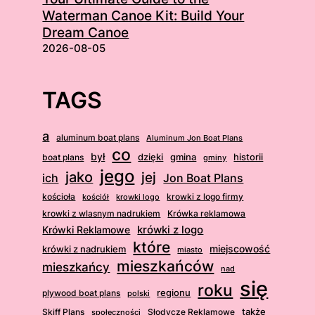
Waterman Canoe Kit: Build Your
Dream Canoe
2026-08-05
TAGS
a
aluminum boat plans
Aluminum Jon Boat Plans
co
był
dzięki
boat plans
gmina
historii
gminy
jego
jako
jej
ich
Jon Boat Plans
kościoła
krowki z logo firmy
kościół
krowki logo
krowki z wlasnym nadrukiem
Krówka reklamowa
krówki z logo
Krówki Reklamowe
które
krówki z nadrukiem
miejscowość
miasto
mieszkańców
mieszkańcy
nad
się
roku
regionu
plywood boat plans
polski
także
Skiff Plans
Słodycze Reklamowe
społeczności