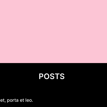
POSTS
Ludwik XVI
t, porta et leo.