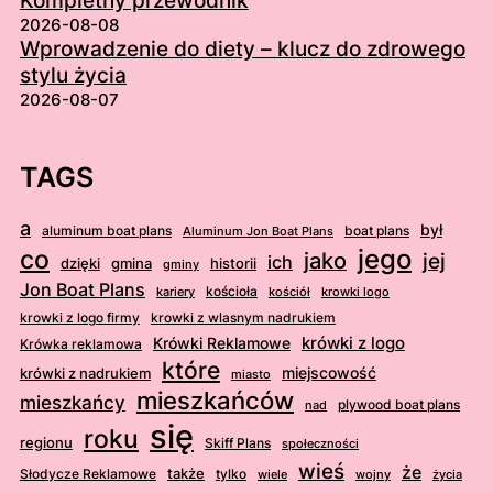
Kompletny przewodnik
2026-08-08
Wprowadzenie do diety – klucz do zdrowego
stylu życia
2026-08-07
TAGS
a
był
aluminum boat plans
boat plans
Aluminum Jon Boat Plans
jego
co
jako
jej
ich
dzięki
gmina
historii
gminy
Jon Boat Plans
kościoła
kościół
krowki logo
kariery
krowki z logo firmy
krowki z wlasnym nadrukiem
krówki z logo
Krówki Reklamowe
Krówka reklamowa
które
krówki z nadrukiem
miejscowość
miasto
mieszkańców
mieszkańcy
plywood boat plans
nad
się
roku
regionu
Skiff Plans
społeczności
wieś
że
także
Słodycze Reklamowe
tylko
wiele
wojny
życia