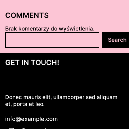
COMMENTS
Brak komentarzy do wyświetlenia.
S
Search
z
u
k
GET IN TOUCH!
a
j
Donec mauris elit, ullamcorper sed aliquam
et, porta et leo.
info@example.com