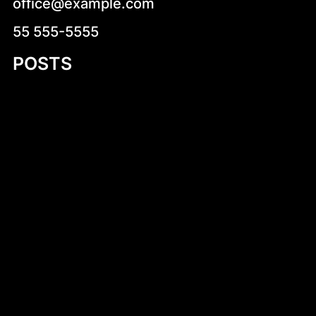
office@example.com
55 555-5555
POSTS
Introduction to Aluminum Jon Boat Building
Plans
Niskokaloryczne sałatki na co dzień –
zdrowa i smaczna propozycja dla każdego
Stara Dąbrowa (województwo łódzkie)
Dlaczego warto kup wiatraczki smart
online? Kompletny przewodnik