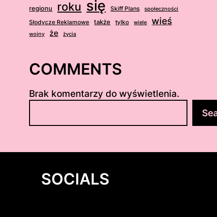
się
roku
regionu
Skiff Plans
społeczności
wieś
także
Słodycze Reklamowe
tylko
wiele
że
wojny
życia
COMMENTS
Brak komentarzy do wyświetlenia.
S
Se
z
u
k
a
j
SOCIALS