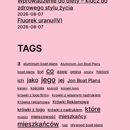
Wprowadzenie do diety – klucz do
zdrowego stylu życia
2026-08-07
Fluorek uranu(IV)
2026-08-07
TAGS
a
aluminum boat plans
Aluminum Jon Boat Plans
co
był
dzięki
boat plans
gmina
historii
gminy
jego
jako
jej
ich
Jon Boat Plans
kościoła
kościół
krowki logo
kariery
krowki z logo firmy
krowki z wlasnym nadrukiem
Krówki Reklamowe
Krówka reklamowa
które
krówki z logo
krówki z nadrukiem
mieszkańcy
miejscowość
miasto
mieszkańców
plywood boat plans
nad