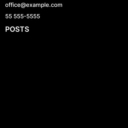
office@example.com
55 555-5555
POSTS
Exploring Small Aluminum Skiff Designs: A
Comprehensive Guide
Introduction to DIY Hobie Cat Dollie Design
Simen Tiller
Dlaczego warto kup czekoladki
neapolitanki? Kompletny przewodnik