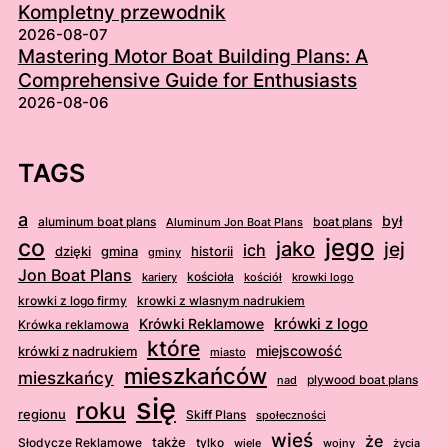
Kompletny przewodnik
2026-08-07
Mastering Motor Boat Building Plans: A
Comprehensive Guide for Enthusiasts
2026-08-06
TAGS
a
był
aluminum boat plans
boat plans
Aluminum Jon Boat Plans
jego
co
jako
jej
ich
dzięki
gmina
historii
gminy
Jon Boat Plans
kościoła
kościół
krowki logo
kariery
krowki z logo firmy
krowki z wlasnym nadrukiem
krówki z logo
Krówki Reklamowe
Krówka reklamowa
które
krówki z nadrukiem
miejscowość
miasto
mieszkańców
mieszkańcy
plywood boat plans
nad
się
roku
regionu
Skiff Plans
społeczności
wieś
że
także
Słodycze Reklamowe
tylko
wiele
wojny
życia