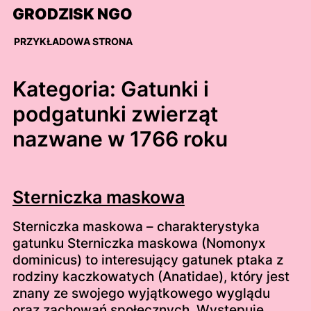
Skip
GRODZISK NGO
to
content
PRZYKŁADOWA STRONA
Kategoria:
Gatunki i
podgatunki zwierząt
nazwane w 1766 roku
Sterniczka maskowa
Sterniczka maskowa – charakterystyka
gatunku Sterniczka maskowa (Nomonyx
dominicus) to interesujący gatunek ptaka z
rodziny kaczkowatych (Anatidae), który jest
znany ze swojego wyjątkowego wyglądu
oraz zachowań społecznych. Występuje