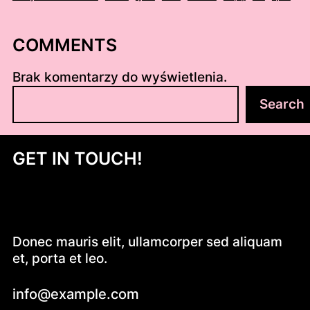
COMMENTS
Brak komentarzy do wyświetlenia.
S
Search
z
u
k
GET IN TOUCH!
a
j
Donec mauris elit, ullamcorper sed aliquam
et, porta et leo.
info@example.com