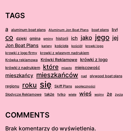
TAGS
a
był
aluminum boat plans
boat plans
Aluminum Jon Boat Plans
jego
co
jako
jej
ich
dzięki
gmina
historii
gminy
Jon Boat Plans
kościoła
kościół
krowki logo
kariery
krowki z logo firmy
krowki z wlasnym nadrukiem
krówki z logo
Krówki Reklamowe
Krówka reklamowa
które
krówki z nadrukiem
miejscowość
miasto
mieszkańców
mieszkańcy
plywood boat plans
nad
się
roku
regionu
Skiff Plans
społeczności
wieś
że
także
Słodycze Reklamowe
tylko
wiele
wojny
życia
COMMENTS
Brak komentarzy do wyświetlenia.