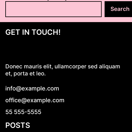
S
Search
z
u
k
GET IN TOUCH!
a
j
Donec mauris elit, ullamcorper sed aliquam
et, porta et leo.
info@example.com
office@example.com
55 555-5555
POSTS