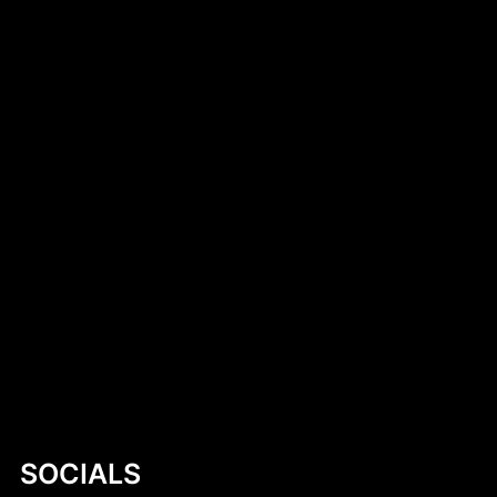
Introduction to DIY Hobie Cat Dollie Design
Simen Tiller
Dlaczego warto kup czekoladki
neapolitanki? Kompletny przewodnik
Mastering Motor Boat Building Plans: A
Comprehensive Guide for Enthusiasts
Kobylany-Skorupki
SOCIALS