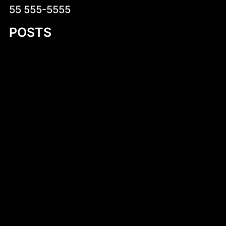
55 555-5555
POSTS
Dlaczego warto kup czekoladki
neapolitanki? Kompletny przewodnik
Mastering Motor Boat Building Plans: A
Comprehensive Guide for Enthusiasts
Kobylany-Skorupki
Introduction to 530 cm Kayak PDF Plans