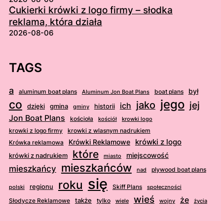
Cukierki krówki z logo firmy – słodka
reklama, która działa
2026-08-06
TAGS
a
był
aluminum boat plans
boat plans
Aluminum Jon Boat Plans
jego
co
jako
jej
ich
dzięki
gmina
historii
gminy
Jon Boat Plans
kościoła
kościół
krowki logo
krowki z logo firmy
krowki z wlasnym nadrukiem
krówki z logo
Krówki Reklamowe
Krówka reklamowa
które
krówki z nadrukiem
miejscowość
miasto
mieszkańców
mieszkańcy
plywood boat plans
nad
się
roku
regionu
Skiff Plans
polski
społeczności
wieś
że
także
Słodycze Reklamowe
tylko
wiele
wojny
życia