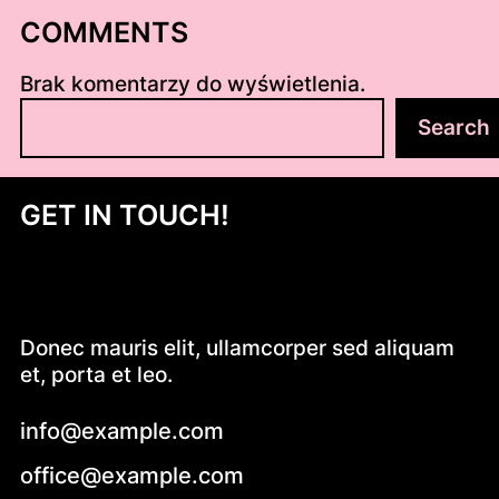
COMMENTS
Brak komentarzy do wyświetlenia.
S
Search
z
u
k
GET IN TOUCH!
a
j
Donec mauris elit, ullamcorper sed aliquam
et, porta et leo.
info@example.com
office@example.com