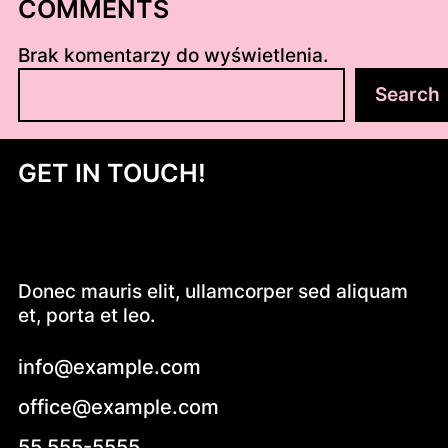
COMMENTS
Brak komentarzy do wyświetlenia.
S
Search
z
u
k
GET IN TOUCH!
a
j
Donec mauris elit, ullamcorper sed aliquam
et, porta et leo.
info@example.com
office@example.com
55 555-5555