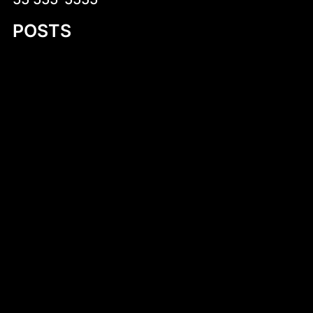
POSTS
Cukierki krówki z logo firmy – słodka
reklama, która działa
Ludwik XVI
Irsy na prezent reklamowy – wyjątkowy
sposób na promocję marki
Your Ultimate Guide to 11 Foot Plywood
Jon Boat Plans