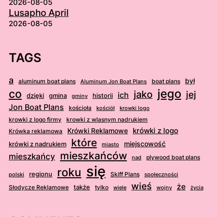
2026-08-05
Lusapho April
2026-08-05
TAGS
a
był
aluminum boat plans
boat plans
Aluminum Jon Boat Plans
jego
co
jako
jej
ich
dzięki
gmina
historii
gminy
Jon Boat Plans
kościoła
kościół
krowki logo
krowki z logo firmy
krowki z wlasnym nadrukiem
krówki z logo
Krówki Reklamowe
Krówka reklamowa
które
krówki z nadrukiem
miejscowość
miasto
mieszkańców
mieszkańcy
plywood boat plans
nad
się
roku
regionu
Skiff Plans
polski
społeczności
wieś
że
także
Słodycze Reklamowe
tylko
wiele
wojny
życia