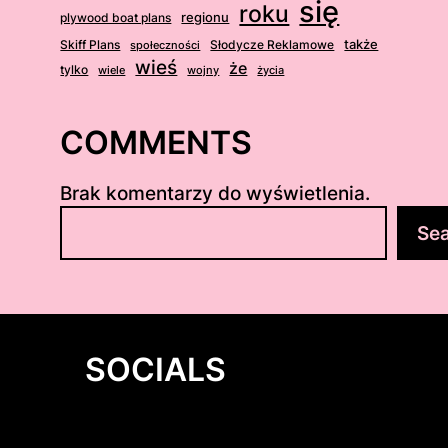
się
roku
regionu
plywood boat plans
także
Skiff Plans
Słodycze Reklamowe
społeczności
wieś
że
tylko
wiele
wojny
życia
COMMENTS
Brak komentarzy do wyświetlenia.
S
Se
z
u
k
a
j
SOCIALS