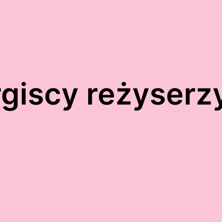
rgiscy reżyserz