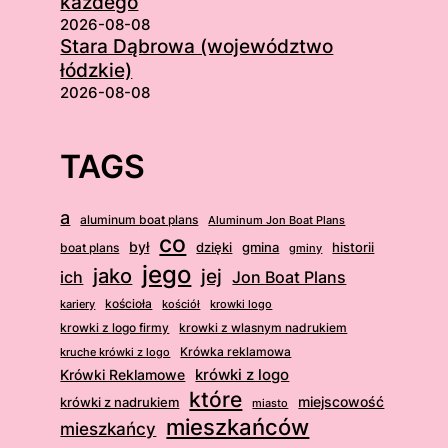
każdego
2026-08-08
Stara Dąbrowa (województwo
łódzkie)
2026-08-08
TAGS
a
aluminum boat plans
Aluminum Jon Boat Plans
co
był
dzięki
boat plans
gmina
historii
gminy
jego
jako
jej
ich
Jon Boat Plans
kościoła
kościół
krowki logo
kariery
krowki z logo firmy
krowki z wlasnym nadrukiem
Krówka reklamowa
kruche krówki z logo
krówki z logo
Krówki Reklamowe
które
krówki z nadrukiem
miejscowość
miasto
mieszkańców
mieszkańcy