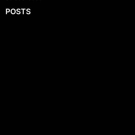
POSTS
Cukierki krówki z logo firmy – słodka
reklama, która działa
Ludwik XVI
Irsy na prezent reklamowy – wyjątkowy
sposób na promocję marki
Your Ultimate Guide to 11 Foot Plywood
Jon Boat Plans
Lusapho April