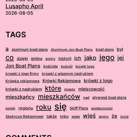
Lusapho April
2026-08-05
TAGS
a
był
aluminum boat plans
boat plans
Aluminum Jon Boat Plans
jego
co
jako
jej
ich
dzięki
gmina
historii
gminy
Jon Boat Plans
kościoła
kościół
krowki logo
krowki z logo firmy
krowki z wlasnym nadrukiem
krówki z logo
Krówki Reklamowe
Krówka reklamowa
które
krówki z nadrukiem
miejscowość
miasto
mieszkańców
mieszkańcy
plywood boat plans
nad
się
roku
regionu
Skiff Plans
polski
społeczności
wieś
że
także
Słodycze Reklamowe
tylko
wiele
wojny
życia