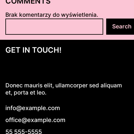
COMMENTS
Brak komentarzy do wyświetlenia.
S
Search
z
u
k
GET IN TOUCH!
a
j
Donec mauris elit, ullamcorper sed aliquam
et, porta et leo.
info@example.com
office@example.com
55 555-5555