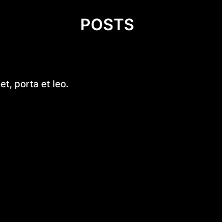
POSTS
Introduction to DIY Hobie Cat 
t, porta et leo.
Design
Simen Tiller
Dlaczego warto kup czekoladk
neapolitanki? Kompletny prze
Mastering Motor Boat Building
Comprehensive Guide for Enth