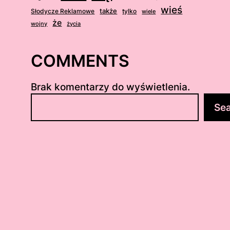
wieś
także
Słodycze Reklamowe
tylko
wiele
że
wojny
życia
COMMENTS
Brak komentarzy do wyświetlenia.
S
Se
z
u
k
a
j