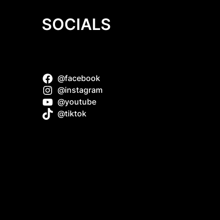
SOCIALS
@facebook
Dollie
@instagram
@youtube
@tiktok
i
wodnik
 Plans: A
usiasts