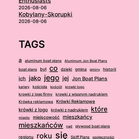
Enthusiasts
2026-08-06
Kobylany-Skorupki
2026-08-06
TAGS
a
aluminum boat plans
Aluminum Jon Boat Plans
co
był
dzięki
boat plans
gmina
historii
gminy
jego
jako
jej
ich
Jon Boat Plans
kościoła
kościół
krowki logo
kariery
krowki z logo firmy
krowki z wlasnym nadrukiem
Krówki Reklamowe
Krówka reklamowa
które
krówki z logo
krówki z nadrukiem
mieszkańcy
miejscowość
miasto
mieszkańców
plywood boat plans
nad
się
roku
regionu
Skiff Plans
społeczności