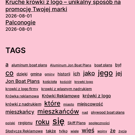
Kruche krówki z logo – unikalny sposób na
promocję Twojej marki
2026-08-01
Palconogie
2026-08-01
TAGS
a
był
aluminum boat plans
boat plans
Aluminum Jon Boat Plans
jego
co
jako
jej
ich
dzięki
gmina
historii
gminy
Jon Boat Plans
kościoła
kościół
krowki logo
krowki z logo firmy
krowki z wlasnym nadrukiem
krówki z logo
Krówki Reklamowe
Krówka reklamowa
które
krówki z nadrukiem
miejscowość
miasto
mieszkańców
mieszkańcy
plywood boat plans
nad
się
roku
regionu
Skiff Plans
polski
społeczności
wieś
że
także
Słodycze Reklamowe
tylko
wiele
wojny
życia