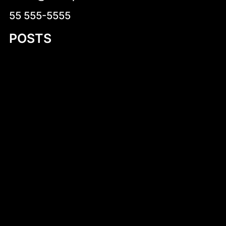
55 555-5555
POSTS
Fluorek uranu(IV)
Exploring Small Aluminum Skiff Designs: A
Comprehensive Guide
Introduction to DIY Hobie Cat Dollie Design
Simen Tiller
Dlaczego warto kup czekoladki