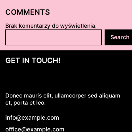
COMMENTS
Brak komentarzy do wyświetlenia.
S
Search
z
u
k
GET IN TOUCH!
a
j
Donec mauris elit, ullamcorper sed aliquam
et, porta et leo.
info@example.com
office@example.com