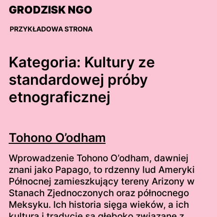
Skip
GRODZISK NGO
to
content
PRZYKŁADOWA STRONA
Kategoria:
Kultury ze
standardowej próby
etnograficznej
Tohono O’odham
Wprowadzenie Tohono O’odham, dawniej
znani jako Papago, to rdzenny lud Ameryki
Północnej zamieszkujący tereny Arizony w
Stanach Zjednoczonych oraz północnego
Meksyku. Ich historia sięga wieków, a ich
kultura i tradycje są głęboko związane z