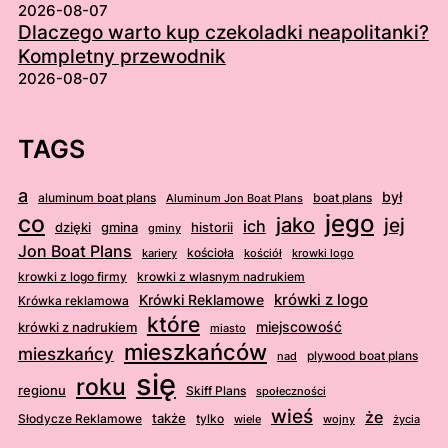
2026-08-07
Dlaczego warto kup czekoladki neapolitanki?
Kompletny przewodnik
2026-08-07
TAGS
a
był
aluminum boat plans
boat plans
Aluminum Jon Boat Plans
jego
co
jako
jej
ich
dzięki
gmina
historii
gminy
Jon Boat Plans
kościoła
kościół
krowki logo
kariery
krowki z logo firmy
krowki z wlasnym nadrukiem
krówki z logo
Krówki Reklamowe
Krówka reklamowa
które
krówki z nadrukiem
miejscowość
miasto
mieszkańców
mieszkańcy
plywood boat plans
nad
się
roku
regionu
Skiff Plans
społeczności
wieś
że
także
Słodycze Reklamowe
tylko
wiele
wojny
życia