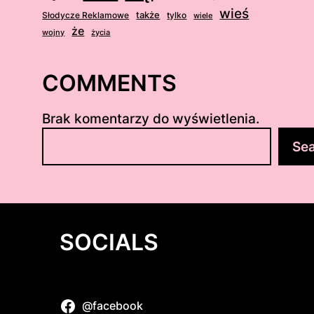
wieś
także
Słodycze Reklamowe
tylko
wiele
że
wojny
życia
COMMENTS
Brak komentarzy do wyświetlenia.
S
Se
z
u
k
a
j
SOCIALS
@facebook