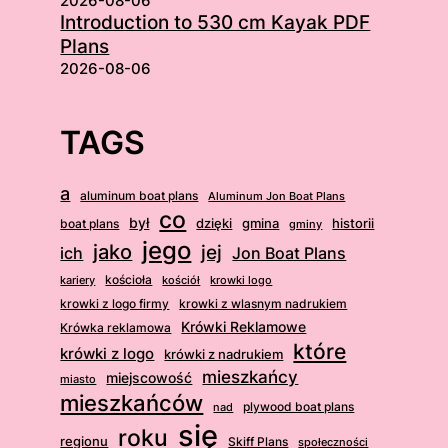
2026-08-06
Introduction to 530 cm Kayak PDF
Plans
2026-08-06
TAGS
a
aluminum boat plans
Aluminum Jon Boat Plans
co
był
dzięki
boat plans
gmina
historii
gminy
jego
jako
jej
ich
Jon Boat Plans
kościoła
kościół
krowki logo
kariery
krowki z logo firmy
krowki z wlasnym nadrukiem
Krówki Reklamowe
Krówka reklamowa
które
krówki z logo
krówki z nadrukiem
mieszkańcy
miejscowość
miasto
mieszkańców
plywood boat plans
nad
się
roku
regionu
Skiff Plans
społeczności