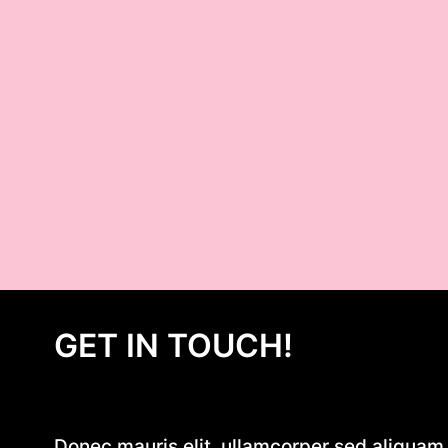
GET IN TOUCH!
Donec mauris elit, ullamcorper sed aliquam e