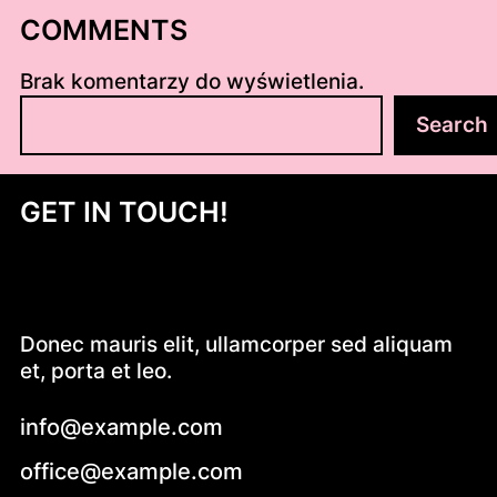
COMMENTS
Brak komentarzy do wyświetlenia.
S
Search
z
u
k
GET IN TOUCH!
a
j
Donec mauris elit, ullamcorper sed aliquam
et, porta et leo.
info@example.com
office@example.com