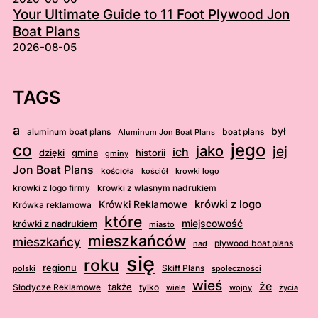
Your Ultimate Guide to 11 Foot Plywood Jon
Boat Plans
2026-08-05
TAGS
a
był
aluminum boat plans
boat plans
Aluminum Jon Boat Plans
jego
co
jako
jej
ich
dzięki
gmina
historii
gminy
Jon Boat Plans
kościoła
kościół
krowki logo
krowki z logo firmy
krowki z wlasnym nadrukiem
krówki z logo
Krówki Reklamowe
Krówka reklamowa
które
krówki z nadrukiem
miejscowość
miasto
mieszkańców
mieszkańcy
plywood boat plans
nad
się
roku
regionu
Skiff Plans
polski
społeczności
wieś
że
także
Słodycze Reklamowe
tylko
wiele
wojny
życia