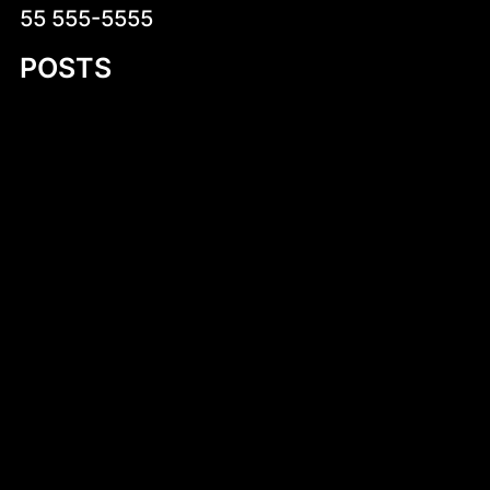
55 555-5555
POSTS
Introduction to 530 cm Kayak PDF Plans
Cukierki krówki z logo firmy – słodka
reklama, która działa
Ludwik XVI
Irsy na prezent reklamowy – wyjątkowy
sposób na promocję marki