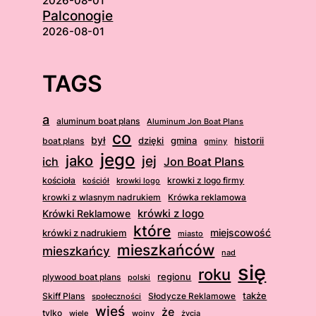
2026-08-01
Palconogie
2026-08-01
TAGS
a
aluminum boat plans
Aluminum Jon Boat Plans
co
był
dzięki
boat plans
gmina
historii
gminy
jego
jako
jej
ich
Jon Boat Plans
kościoła
krowki z logo firmy
kościół
krowki logo
krowki z wlasnym nadrukiem
Krówka reklamowa
krówki z logo
Krówki Reklamowe
które
krówki z nadrukiem
miejscowość
miasto
mieszkańców
mieszkańcy
nad
się
roku
regionu
plywood boat plans
polski
także
Skiff Plans
Słodycze Reklamowe
społeczności
wieś
że
tylko
wiele
wojny
życia