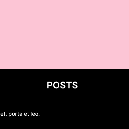
POSTS
Your Ultimate Guide to 11 Foo
t, porta et leo.
Plywood Jon Boat Plans