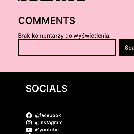
COMMENTS
Brak komentarzy do wyświetlenia.
S
Se
z
u
k
a
j
SOCIALS
@facebook
t
@instagram
@youtube