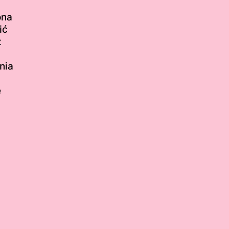
ona
ić
z
nia
e