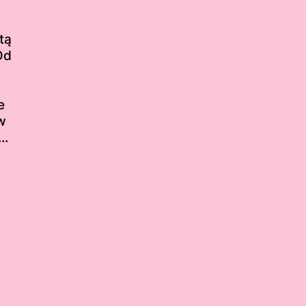
tą
Od
e
w
z…