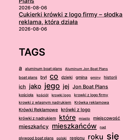
Plans
2026-08-06
Cukierki krówki z logo firmy – słodka
reklama, która działa
2026-08-06
TAGS
a
aluminum boat plans
Aluminum Jon Boat Plans
co
był
dzięki
boat plans
gmina
historii
gminy
jego
jako
jej
ich
Jon Boat Plans
kościoła
krowki z logo firmy
kościół
krowki logo
krowki z wlasnym nadrukiem
Krówka reklamowa
krówki z logo
Krówki Reklamowe
które
krówki z nadrukiem
miejscowość
miasto
mieszkańców
mieszkańcy
nad
się
roku
regionu
plywood boat plans
polski