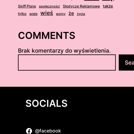
także
Skiff Plans
Słodycze Reklamowe
społeczności
wieś
że
tylko
wiele
wojny
życia
COMMENTS
Brak komentarzy do wyświetlenia.
S
Se
z
u
k
a
j
SOCIALS
@facebook
i