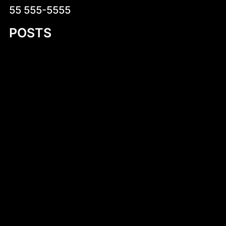
55 555-5555
POSTS
Zdrowe pomysły na kolację – jak zjeść
smacznie i zdrowo przed snem
Kruche krówki z logo – wyjątkowy sposób
na słodką promocję
Introduction to Aluminum Jon Boat Building
Plans
Niskokaloryczne sałatki na co dzień –
zdrowa i smaczna propozycja dla każdego