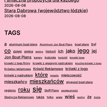
i smaczna propozycja dla każdego
2026-08-08
Stara Dąbrowa (województwo łódzkie)
2026-08-08
TAGS
a
był
aluminum boat plans
boat plans
Aluminum Jon Boat Plans
jego
co
jako
jej
ich
dzięki
gmina
historii
gminy
Jon Boat Plans
kościoła
kościół
krowki logo
kariery
krowki z logo firmy
krowki z wlasnym nadrukiem
kruche krówki z logo
krówki z logo
Krówki Reklamowe
Krówka reklamowa
które
krówki z nadrukiem
miejscowość
miasto
mieszkańców
mieszkańcy
plywood boat plans
się
roku
regionu
Skiff Plans
społeczności
wieś
że
także
Słodycze Reklamowe
tylko
wiele
wojny
życia