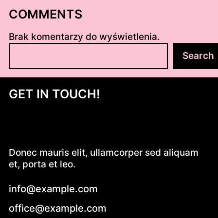
COMMENTS
Brak komentarzy do wyświetlenia.
S
Search
z
u
k
GET IN TOUCH!
a
j
Donec mauris elit, ullamcorper sed aliquam
et, porta et leo.
info@example.com
office@example.com