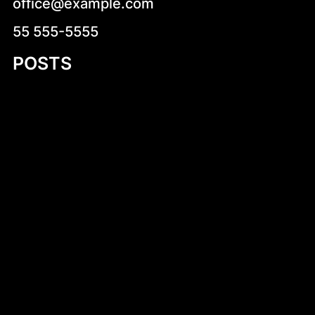
office@example.com
55 555-5555
POSTS
Kruche krówki z logo – wyjątkowy sposób
na słodką promocję
Introduction to Aluminum Jon Boat Building
Plans
Niskokaloryczne sałatki na co dzień –
zdrowa i smaczna propozycja dla każdego
Stara Dąbrowa (województwo łódzkie)