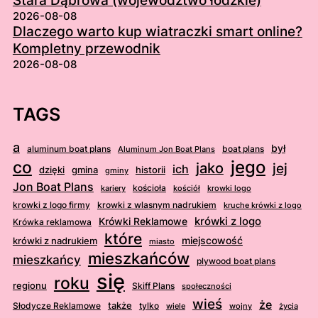
Stara Dąbrowa (województwo łódzkie)
2026-08-08
Dlaczego warto kup wiatraczki smart online?
Kompletny przewodnik
2026-08-08
TAGS
a
był
aluminum boat plans
boat plans
Aluminum Jon Boat Plans
jego
co
jako
jej
ich
dzięki
gmina
historii
gminy
Jon Boat Plans
kościoła
kościół
krowki logo
kariery
krowki z logo firmy
krowki z wlasnym nadrukiem
kruche krówki z logo
krówki z logo
Krówki Reklamowe
Krówka reklamowa
które
krówki z nadrukiem
miejscowość
miasto
mieszkańców
mieszkańcy
plywood boat plans
się
roku
regionu
Skiff Plans
społeczności
wieś
że
także
Słodycze Reklamowe
tylko
wiele
wojny
życia