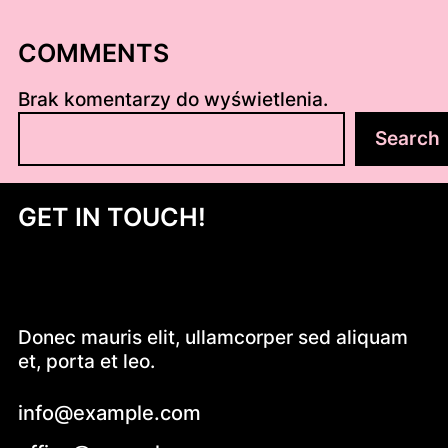
COMMENTS
Brak komentarzy do wyświetlenia.
S
Search
z
u
k
GET IN TOUCH!
a
j
Donec mauris elit, ullamcorper sed aliquam
et, porta et leo.
info@example.com