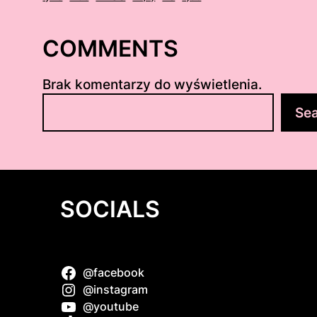
COMMENTS
Brak komentarzy do wyświetlenia.
S
Se
z
u
k
a
j
SOCIALS
@facebook
 słodka
@instagram
@youtube