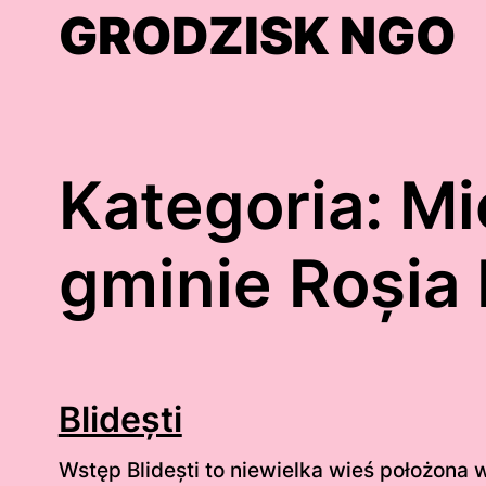
Skip
GRODZISK NGO
to
content
Kategoria:
Mi
gminie Roșia
Blidești
Wstęp Blidești to niewielka wieś położona 