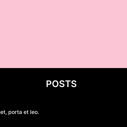
POSTS
Cukierki krówki z logo firmy –
t, porta et leo.
reklama, która działa