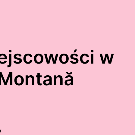
ejscowości w
 Montană
w