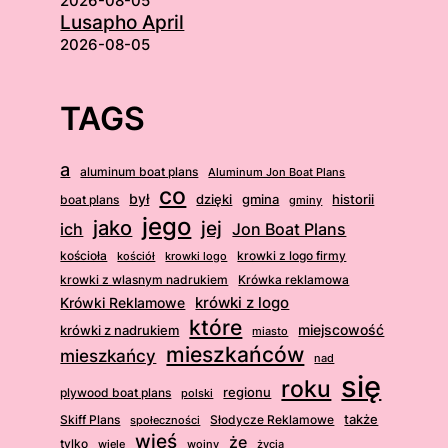
2026-08-05
Lusapho April
2026-08-05
TAGS
a
aluminum boat plans
Aluminum Jon Boat Plans
co
był
dzięki
boat plans
gmina
historii
gminy
jego
jako
jej
ich
Jon Boat Plans
kościoła
krowki z logo firmy
kościół
krowki logo
krowki z wlasnym nadrukiem
Krówka reklamowa
krówki z logo
Krówki Reklamowe
które
krówki z nadrukiem
miejscowość
miasto
mieszkańców
mieszkańcy
nad
się
roku
regionu
plywood boat plans
polski
także
Skiff Plans
Słodycze Reklamowe
społeczności
wieś
że
tylko
wiele
wojny
życia