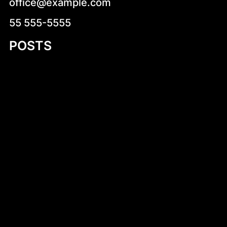
office@example.com
55 555-5555
POSTS
Kruche krówki z logo – wyjątkowy sposób
na słodką promocję
Introduction to Aluminum Jon Boat Building
Plans
Niskokaloryczne sałatki na co dzień –
zdrowa i smaczna propozycja dla każdego
Stara Dąbrowa (województwo łódzkie)