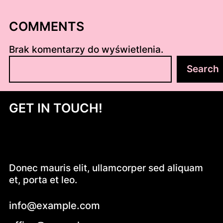
COMMENTS
Brak komentarzy do wyświetlenia.
S
Search
z
u
k
GET IN TOUCH!
a
j
Donec mauris elit, ullamcorper sed aliquam
et, porta et leo.
info@example.com