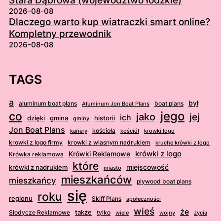
Stara Dąbrowa (województwo łódzkie)
2026-08-08
Dlaczego warto kup wiatraczki smart online?
Kompletny przewodnik
2026-08-08
TAGS
a
był
aluminum boat plans
boat plans
Aluminum Jon Boat Plans
jego
co
jako
jej
ich
dzięki
gmina
historii
gminy
Jon Boat Plans
kościoła
kościół
krowki logo
kariery
krowki z logo firmy
krowki z wlasnym nadrukiem
kruche krówki z logo
krówki z logo
Krówki Reklamowe
Krówka reklamowa
które
krówki z nadrukiem
miejscowość
miasto
mieszkańców
mieszkańcy
plywood boat plans
się
roku
regionu
Skiff Plans
społeczności
wieś
że
także
Słodycze Reklamowe
tylko
wiele
wojny
życia