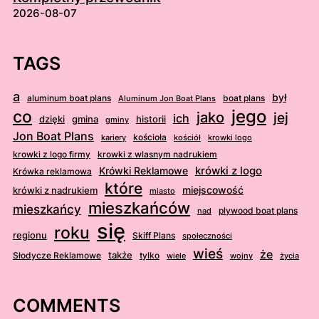
2026-08-07
TAGS
a
był
aluminum boat plans
boat plans
Aluminum Jon Boat Plans
jego
co
jako
jej
ich
dzięki
gmina
historii
gminy
Jon Boat Plans
kościoła
kościół
krowki logo
kariery
krowki z logo firmy
krowki z wlasnym nadrukiem
krówki z logo
Krówki Reklamowe
Krówka reklamowa
które
krówki z nadrukiem
miejscowość
miasto
mieszkańców
mieszkańcy
plywood boat plans
nad
się
roku
regionu
Skiff Plans
społeczności
wieś
że
także
Słodycze Reklamowe
tylko
wiele
wojny
życia
COMMENTS