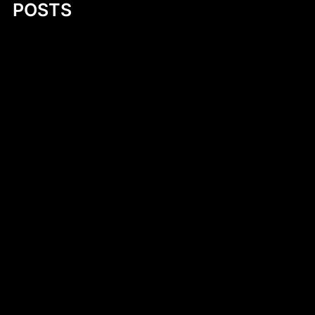
POSTS
Fluorek uranu(IV)
Exploring Small Aluminum Skiff Designs: A
Comprehensive Guide
Introduction to DIY Hobie Cat Dollie Design
Simen Tiller
Dlaczego warto kup czekoladki
neapolitanki? Kompletny przewodnik