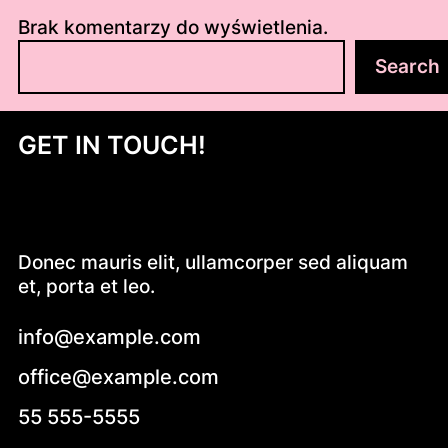
Brak komentarzy do wyświetlenia.
S
Search
z
u
k
GET IN TOUCH!
a
j
Donec mauris elit, ullamcorper sed aliquam
et, porta et leo.
info@example.com
office@example.com
55 555-5555