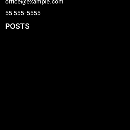
office@example.com
55 555-5555
POSTS
Discovering the Joy of Building with Small
Plywood Row Boat Plans
Zdrowe pomysły na kolację – jak zjeść
smacznie i zdrowo przed snem
Kruche krówki z logo – wyjątkowy sposób
na słodką promocję
Introduction to Aluminum Jon Boat Building