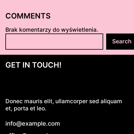
COMMENTS
Brak komentarzy do wyświetlenia.
S
Search
z
u
k
GET IN TOUCH!
a
j
Donec mauris elit, ullamcorper sed aliquam
et, porta et leo.
info@example.com