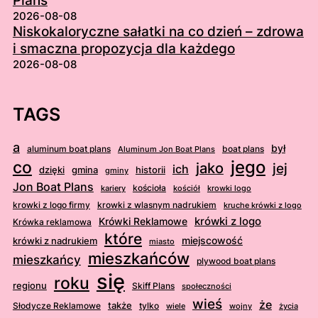
Plans
2026-08-08
Niskokaloryczne sałatki na co dzień – zdrowa
i smaczna propozycja dla każdego
2026-08-08
TAGS
a
był
aluminum boat plans
boat plans
Aluminum Jon Boat Plans
jego
co
jako
jej
ich
dzięki
gmina
historii
gminy
Jon Boat Plans
kościoła
kościół
krowki logo
kariery
krowki z logo firmy
krowki z wlasnym nadrukiem
kruche krówki z logo
krówki z logo
Krówki Reklamowe
Krówka reklamowa
które
krówki z nadrukiem
miejscowość
miasto
mieszkańców
mieszkańcy
plywood boat plans
się
roku
regionu
Skiff Plans
społeczności
wieś
że
także
Słodycze Reklamowe
tylko
wiele
wojny
życia