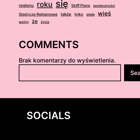
się
roku
regionu
Skiff Plans
społeczności
wieś
także
Słodycze Reklamowe
tylko
wiele
że
wojny
życia
COMMENTS
Brak komentarzy do wyświetlenia.
S
Se
z
u
k
a
j
SOCIALS