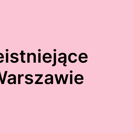
eistniejące
Warszawie