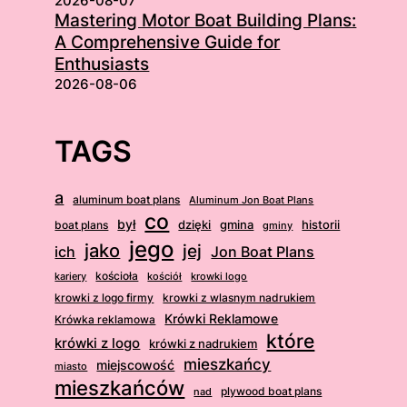
2026-08-07
Mastering Motor Boat Building Plans:
A Comprehensive Guide for
Enthusiasts
2026-08-06
TAGS
a
aluminum boat plans
Aluminum Jon Boat Plans
co
był
dzięki
boat plans
gmina
historii
gminy
jego
jako
jej
ich
Jon Boat Plans
kościoła
kościół
krowki logo
kariery
krowki z logo firmy
krowki z wlasnym nadrukiem
Krówki Reklamowe
Krówka reklamowa
które
krówki z logo
krówki z nadrukiem
mieszkańcy
miejscowość
miasto
mieszkańców
plywood boat plans
nad