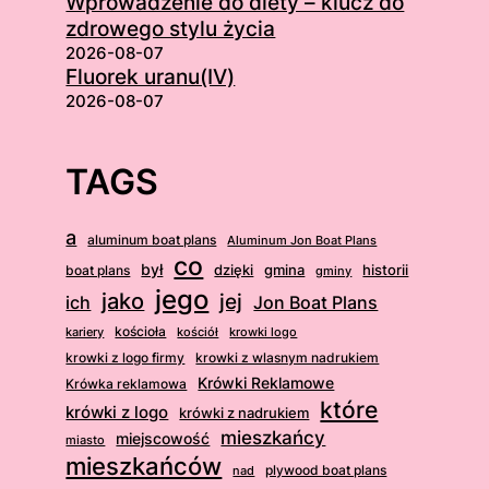
Wprowadzenie do diety – klucz do
zdrowego stylu życia
2026-08-07
Fluorek uranu(IV)
2026-08-07
TAGS
a
aluminum boat plans
Aluminum Jon Boat Plans
co
był
dzięki
boat plans
gmina
historii
gminy
jego
jako
jej
ich
Jon Boat Plans
kościoła
kościół
krowki logo
kariery
krowki z logo firmy
krowki z wlasnym nadrukiem
Krówki Reklamowe
Krówka reklamowa
które
krówki z logo
krówki z nadrukiem
mieszkańcy
miejscowość
miasto
mieszkańców
plywood boat plans
nad