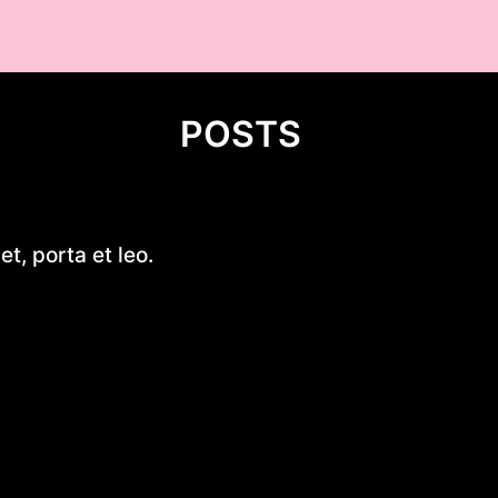
POSTS
Niskokaloryczne sałatki na co
t, porta et leo.
zdrowa i smaczna propozycja 
każdego
Stara Dąbrowa (województwo 
Dlaczego warto kup wiatraczk
online? Kompletny przewodni