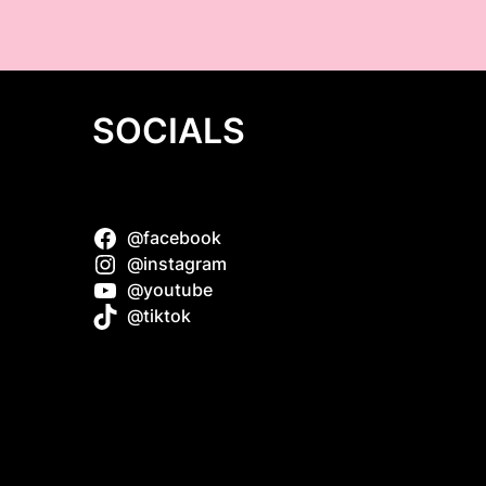
SOCIALS
@facebook
 dzień –
@instagram
dla
@youtube
@tiktok
łódzkie)
i smart
k