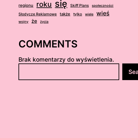
się
roku
regionu
Skiff Plans
społeczności
wieś
także
Słodycze Reklamowe
tylko
wiele
że
wojny
życia
COMMENTS
Brak komentarzy do wyświetlenia.
S
Se
z
u
k
a
j