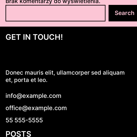
Brak komentarzy do wyświetlenia.
S
Search
z
u
k
GET IN TOUCH!
a
j
Donec mauris elit, ullamcorper sed aliquam
et, porta et leo.
info@example.com
office@example.com
55 555-5555
POSTS