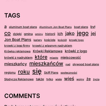
TAGS
a
był
aluminum boat plans
boat plans
Aluminum Jon Boat Plans
jego
co
jako
jej
ich
dzięki
gmina
historii
gminy
Jon Boat Plans
kościoła
kościół
krowki logo
kariery
krowki z logo firmy
krowki z wlasnym nadrukiem
krówki z logo
Krówki Reklamowe
Krówka reklamowa
które
krówki z nadrukiem
miejscowość
miasto
mieszkańców
mieszkańcy
plywood boat plans
nad
się
roku
regionu
Skiff Plans
społeczności
wieś
że
także
Słodycze Reklamowe
tylko
wiele
wojny
życia
COMMENTS