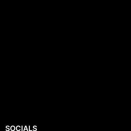
Introduction to DIY Hobie Cat Dollie Design
Simen Tiller
Dlaczego warto kup czekoladki
neapolitanki? Kompletny przewodnik
Mastering Motor Boat Building Plans: A
Comprehensive Guide for Enthusiasts
Kobylany-Skorupki
SOCIALS