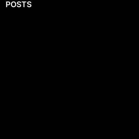
POSTS
Wprowadzenie do diety – klucz do
zdrowego stylu życia
Fluorek uranu(IV)
Exploring Small Aluminum Skiff Designs: A
Comprehensive Guide
Introduction to DIY Hobie Cat Dollie Design
Simen Tiller