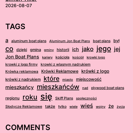
2026-08-07
TAGS
a
był
aluminum boat plans
boat plans
Aluminum Jon Boat Plans
jego
co
jako
jej
ich
dzięki
gmina
historii
gminy
Jon Boat Plans
kościoła
kościół
krowki logo
kariery
krowki z logo firmy
krowki z wlasnym nadrukiem
krówki z logo
Krówki Reklamowe
Krówka reklamowa
które
krówki z nadrukiem
miejscowość
miasto
mieszkańców
mieszkańcy
plywood boat plans
nad
się
roku
regionu
Skiff Plans
społeczności
wieś
że
także
Słodycze Reklamowe
tylko
wiele
wojny
życia
COMMENTS