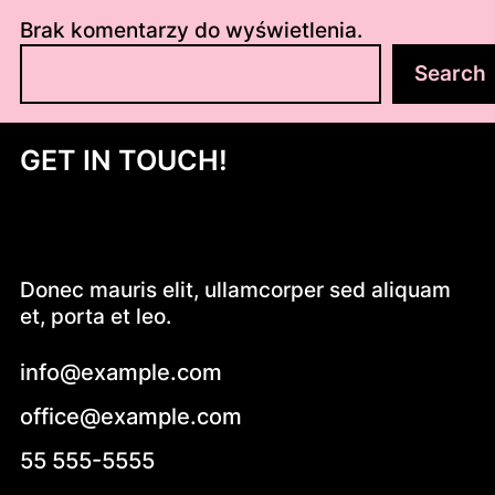
Brak komentarzy do wyświetlenia.
S
Search
z
u
k
GET IN TOUCH!
a
j
Donec mauris elit, ullamcorper sed aliquam
et, porta et leo.
info@example.com
office@example.com
55 555-5555