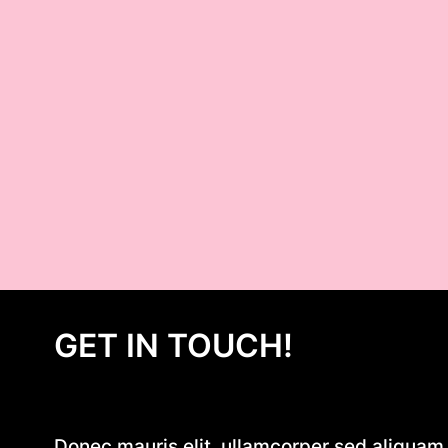
GET IN TOUCH!
Donec mauris elit, ullamcorper sed aliquam e