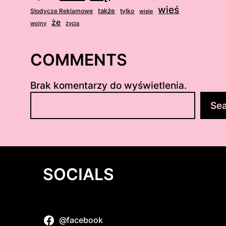
wieś
także
Słodycze Reklamowe
tylko
wiele
że
wojny
życia
COMMENTS
Brak komentarzy do wyświetlenia.
S
Se
z
u
k
a
j
SOCIALS
@facebook
Dollie