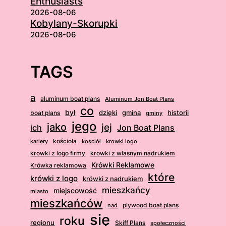
Enthusiasts
2026-08-06
Kobylany-Skorupki
2026-08-06
TAGS
a
aluminum boat plans
Aluminum Jon Boat Plans
co
był
dzięki
boat plans
gmina
historii
gminy
jego
jako
jej
ich
Jon Boat Plans
kościoła
kościół
krowki logo
kariery
krowki z logo firmy
krowki z wlasnym nadrukiem
Krówki Reklamowe
Krówka reklamowa
które
krówki z logo
krówki z nadrukiem
mieszkańcy
miejscowość
miasto
mieszkańców
plywood boat plans
nad
się
roku
regionu
Skiff Plans
społeczności