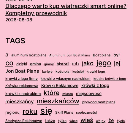
Dlaczego warto kup wiatraczki smart online?
Kompletny przewodnik
2026-08-08
TAGS
a
był
aluminum boat plans
boat plans
Aluminum Jon Boat Plans
jego
co
jako
jej
ich
dzięki
gmina
historii
gminy
Jon Boat Plans
kościoła
kościół
krowki logo
kariery
krowki z logo firmy
krowki z wlasnym nadrukiem
kruche krówki z logo
krówki z logo
Krówki Reklamowe
Krówka reklamowa
które
krówki z nadrukiem
miejscowość
miasto
mieszkańców
mieszkańcy
plywood boat plans
się
roku
regionu
Skiff Plans
społeczności
wieś
że
także
Słodycze Reklamowe
tylko
wiele
wojny
życia