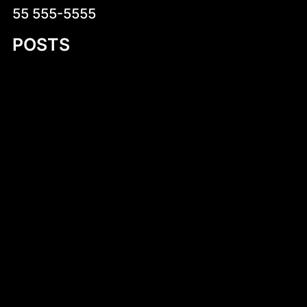
55 555-5555
POSTS
Kruche krówki z logo – wyjątkowy sposób
na słodką promocję
Introduction to Aluminum Jon Boat Building
Plans
Niskokaloryczne sałatki na co dzień –
zdrowa i smaczna propozycja dla każdego
Stara Dąbrowa (województwo łódzkie)