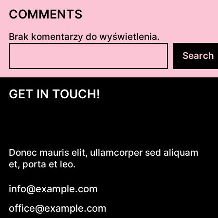
COMMENTS
Brak komentarzy do wyświetlenia.
S
Search
z
u
k
GET IN TOUCH!
a
j
Donec mauris elit, ullamcorper sed aliquam
et, porta et leo.
info@example.com
office@example.com