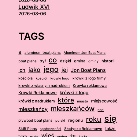
2026-08-06
Ludwik XVI
2026-08-06
TAGS
a
aluminum boat plans
Aluminum Jon Boat Plans
co
był
dzięki
boat plans
gmina
historii
gminy
jego
jako
jej
ich
Jon Boat Plans
kościoła
krowki z logo firmy
kościół
krowki logo
krowki z wlasnym nadrukiem
Krówka reklamowa
krówki z logo
Krówki Reklamowe
które
krówki z nadrukiem
miejscowość
miasto
mieszkańców
mieszkańcy
nad
się
roku
regionu
plywood boat plans
polski
także
Skiff Plans
Słodycze Reklamowe
społeczności
wieś
że
tylko
wiele
wojny
życia