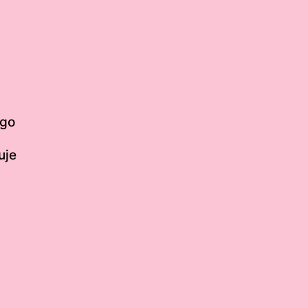
ego
uje