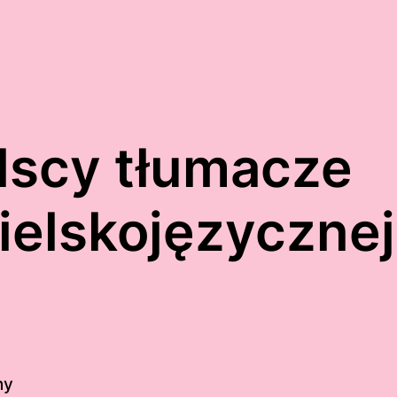
lscy tłumacze
gielskojęzycznej
ny