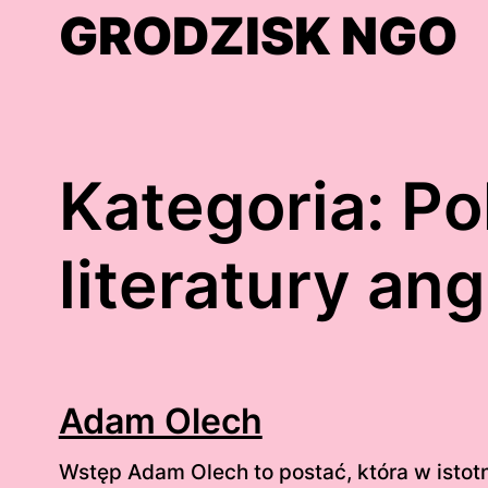
Skip
GRODZISK NGO
to
content
Kategoria:
Po
literatury an
Adam Olech
Wstęp Adam Olech to postać, która w istot