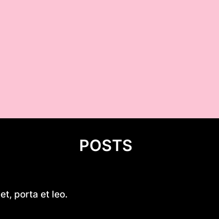
POSTS
Mastering Motor Boat Building
t, porta et leo.
Comprehensive Guide for Enth