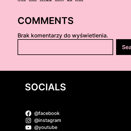
COMMENTS
Brak komentarzy do wyświetlenia.
S
Se
z
u
k
a
j
SOCIALS
@facebook
 Plans: A
@instagram
usiasts
@youtube