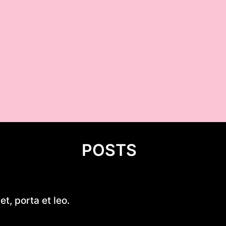
POSTS
Kobylany-Skorupki
t, porta et leo.