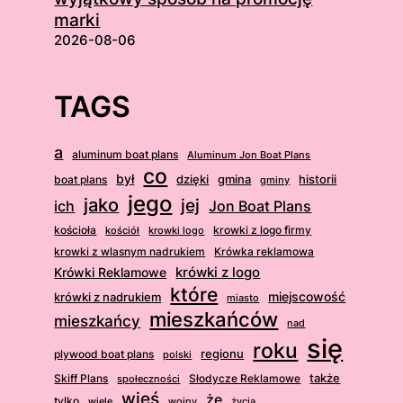
marki
2026-08-06
TAGS
a
aluminum boat plans
Aluminum Jon Boat Plans
co
był
dzięki
boat plans
gmina
historii
gminy
jego
jako
jej
ich
Jon Boat Plans
kościoła
krowki z logo firmy
kościół
krowki logo
krowki z wlasnym nadrukiem
Krówka reklamowa
krówki z logo
Krówki Reklamowe
które
krówki z nadrukiem
miejscowość
miasto
mieszkańców
mieszkańcy
nad
się
roku
regionu
plywood boat plans
polski
także
Skiff Plans
Słodycze Reklamowe
społeczności
wieś
że
tylko
wiele
wojny
życia