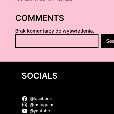
COMMENTS
Brak komentarzy do wyświetlenia.
S
Se
z
u
k
a
j
SOCIALS
@facebook
@instagram
@youtube