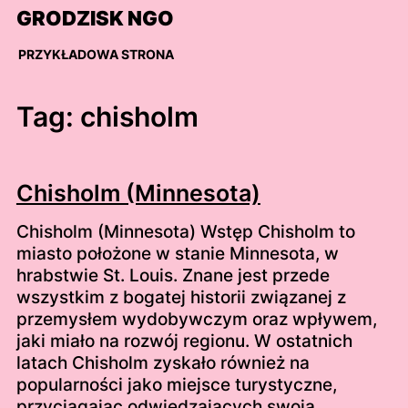
Skip
GRODZISK NGO
to
content
PRZYKŁADOWA STRONA
Tag:
chisholm
Chisholm (Minnesota)
Chisholm (Minnesota) Wstęp Chisholm to
miasto położone w stanie Minnesota, w
hrabstwie St. Louis. Znane jest przede
wszystkim z bogatej historii związanej z
przemysłem wydobywczym oraz wpływem,
jaki miało na rozwój regionu. W ostatnich
latach Chisholm zyskało również na
popularności jako miejsce turystyczne,
przyciągając odwiedzających swoją