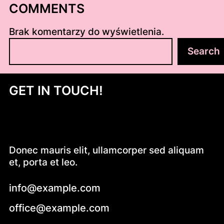
COMMENTS
Brak komentarzy do wyświetlenia.
S
Search
z
u
k
GET IN TOUCH!
a
j
Donec mauris elit, ullamcorper sed aliquam
et, porta et leo.
info@example.com
office@example.com