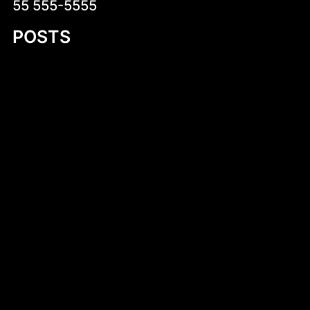
55 555-5555
POSTS
Zdrowe pomysły na kolację – jak zjeść
smacznie i zdrowo przed snem
Kruche krówki z logo – wyjątkowy sposób
na słodką promocję
Introduction to Aluminum Jon Boat Building
Plans
Niskokaloryczne sałatki na co dzień –
zdrowa i smaczna propozycja dla każdego