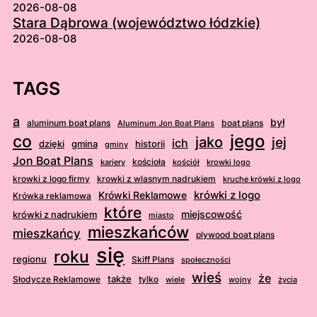
2026-08-08
Stara Dąbrowa (województwo łódzkie)
2026-08-08
TAGS
a
był
aluminum boat plans
boat plans
Aluminum Jon Boat Plans
jego
co
jako
jej
ich
dzięki
gmina
historii
gminy
Jon Boat Plans
kościoła
kościół
krowki logo
kariery
krowki z logo firmy
krowki z wlasnym nadrukiem
kruche krówki z logo
krówki z logo
Krówki Reklamowe
Krówka reklamowa
które
krówki z nadrukiem
miejscowość
miasto
mieszkańców
mieszkańcy
plywood boat plans
się
roku
regionu
Skiff Plans
społeczności
wieś
że
także
Słodycze Reklamowe
tylko
wiele
wojny
życia