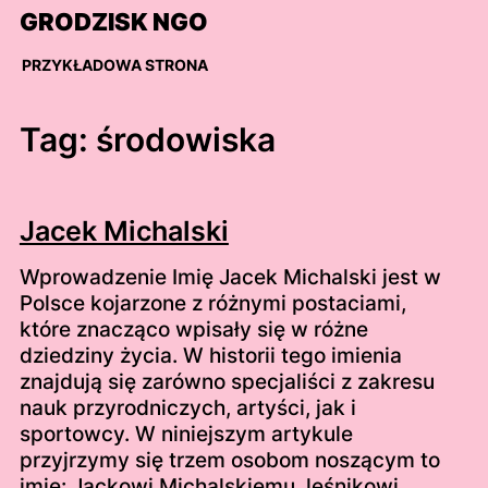
Skip
GRODZISK NGO
to
content
PRZYKŁADOWA STRONA
Tag:
środowiska
Jacek Michalski
Wprowadzenie Imię Jacek Michalski jest w
Polsce kojarzone z różnymi postaciami,
które znacząco wpisały się w różne
dziedziny życia. W historii tego imienia
znajdują się zarówno specjaliści z zakresu
nauk przyrodniczych, artyści, jak i
sportowcy. W niniejszym artykule
przyjrzymy się trzem osobom noszącym to
imię: Jackowi Michalskiemu, leśnikowi,