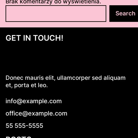
Brak komentarzy do wyświetlenia.
S
Search
z
u
k
GET IN TOUCH!
a
j
Donec mauris elit, ullamcorper sed aliquam
et, porta et leo.
info@example.com
office@example.com
55 555-5555