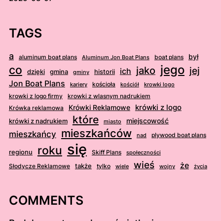
TAGS
a
był
aluminum boat plans
boat plans
Aluminum Jon Boat Plans
jego
co
jako
jej
ich
dzięki
gmina
historii
gminy
Jon Boat Plans
kościoła
kościół
krowki logo
kariery
krowki z logo firmy
krowki z wlasnym nadrukiem
krówki z logo
Krówki Reklamowe
Krówka reklamowa
które
krówki z nadrukiem
miejscowość
miasto
mieszkańców
mieszkańcy
plywood boat plans
nad
się
roku
regionu
Skiff Plans
społeczności
wieś
że
także
Słodycze Reklamowe
tylko
wiele
wojny
życia
COMMENTS