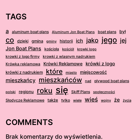
TAGS
a
był
aluminum boat plans
boat plans
Aluminum Jon Boat Plans
jego
co
jako
jej
ich
dzięki
gmina
historii
gminy
Jon Boat Plans
kościoła
kościół
krowki logo
krowki z logo firmy
krowki z wlasnym nadrukiem
krówki z logo
Krówki Reklamowe
Krówka reklamowa
które
krówki z nadrukiem
miejscowość
miasto
mieszkańców
mieszkańcy
plywood boat plans
nad
się
roku
regionu
Skiff Plans
polski
społeczności
wieś
że
także
Słodycze Reklamowe
tylko
wiele
wojny
życia
COMMENTS
Brak komentarzy do wyświetlenia.