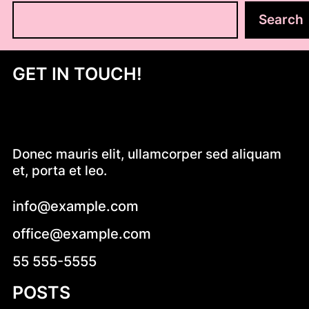
S
Search
z
u
k
GET IN TOUCH!
a
j
Donec mauris elit, ullamcorper sed aliquam
et, porta et leo.
info@example.com
office@example.com
55 555-5555
POSTS