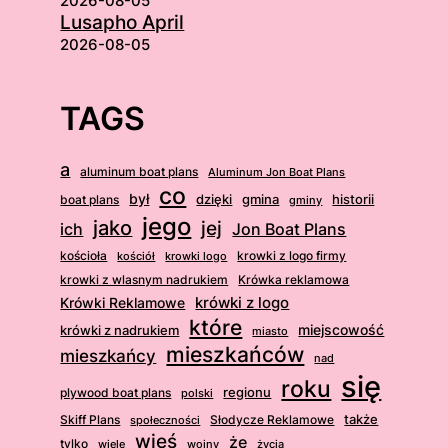
2026-08-05
Lusapho April
2026-08-05
TAGS
a
aluminum boat plans
Aluminum Jon Boat Plans
co
był
dzięki
boat plans
gmina
historii
gminy
jego
jako
jej
ich
Jon Boat Plans
kościoła
krowki z logo firmy
kościół
krowki logo
krowki z wlasnym nadrukiem
Krówka reklamowa
krówki z logo
Krówki Reklamowe
które
krówki z nadrukiem
miejscowość
miasto
mieszkańców
mieszkańcy
nad
się
roku
regionu
plywood boat plans
polski
także
Skiff Plans
Słodycze Reklamowe
społeczności
wieś
że
tylko
wiele
wojny
życia