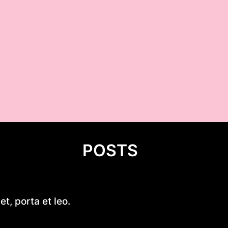
POSTS
Cukierki krówki z logo firmy –
t, porta et leo.
reklama, która działa