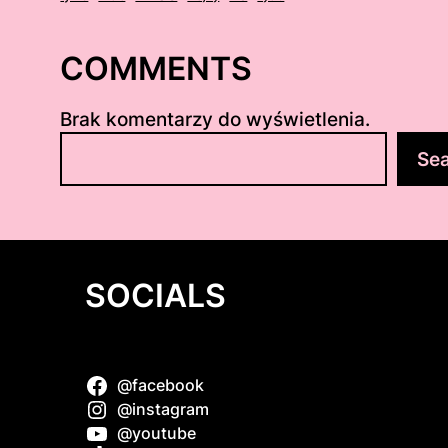
COMMENTS
Brak komentarzy do wyświetlenia.
S
Se
z
u
k
a
j
SOCIALS
@facebook
 słodka
@instagram
@youtube