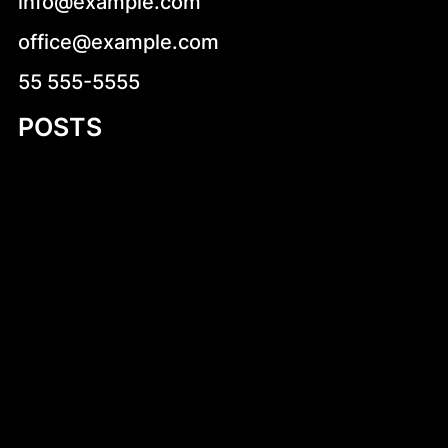
info@example.com
office@example.com
55 555-5555
POSTS
Introduction to Aluminum Jon Boat Building
Plans
Niskokaloryczne sałatki na co dzień –
zdrowa i smaczna propozycja dla każdego
Stara Dąbrowa (województwo łódzkie)