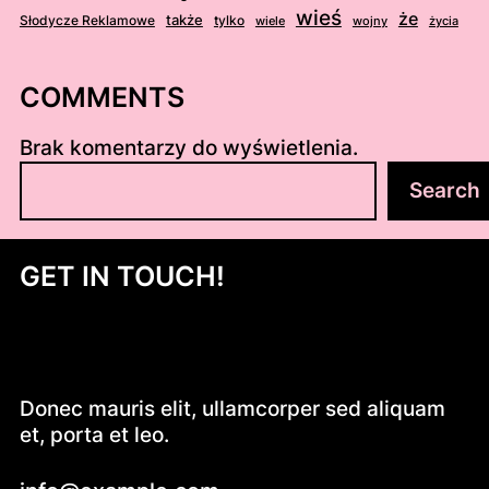
wieś
że
także
Słodycze Reklamowe
tylko
wiele
wojny
życia
COMMENTS
Brak komentarzy do wyświetlenia.
S
Search
z
u
k
GET IN TOUCH!
a
j
Donec mauris elit, ullamcorper sed aliquam
et, porta et leo.