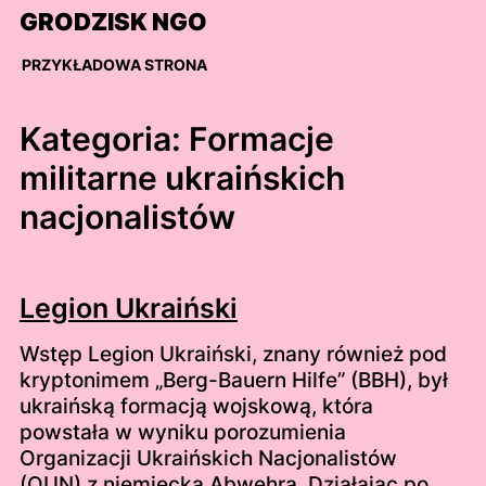
Skip
GRODZISK NGO
to
content
PRZYKŁADOWA STRONA
Kategoria:
Formacje
militarne ukraińskich
nacjonalistów
Legion Ukraiński
Wstęp Legion Ukraiński, znany również pod
kryptonimem „Berg-Bauern Hilfe” (BBH), był
ukraińską formacją wojskową, która
powstała w wyniku porozumienia
Organizacji Ukraińskich Nacjonalistów
(OUN) z niemiecką Abwehrą. Działając po