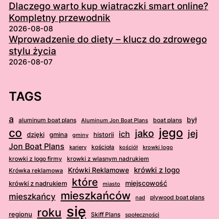
Dlaczego warto kup wiatraczki smart online?
Kompletny przewodnik
2026-08-08
Wprowadzenie do diety – klucz do zdrowego
stylu życia
2026-08-07
TAGS
a
był
aluminum boat plans
boat plans
Aluminum Jon Boat Plans
jego
co
jako
jej
ich
dzięki
gmina
historii
gminy
Jon Boat Plans
kościoła
kościół
krowki logo
kariery
krowki z logo firmy
krowki z wlasnym nadrukiem
krówki z logo
Krówki Reklamowe
Krówka reklamowa
które
krówki z nadrukiem
miejscowość
miasto
mieszkańców
mieszkańcy
plywood boat plans
nad
się
roku
regionu
Skiff Plans
społeczności