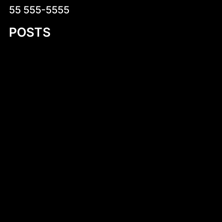
55 555-5555
POSTS
Introduction to Aluminum Jon Boat Building
Plans
Niskokaloryczne sałatki na co dzień –
zdrowa i smaczna propozycja dla każdego
Stara Dąbrowa (województwo łódzkie)
Dlaczego warto kup wiatraczki smart
online? Kompletny przewodnik