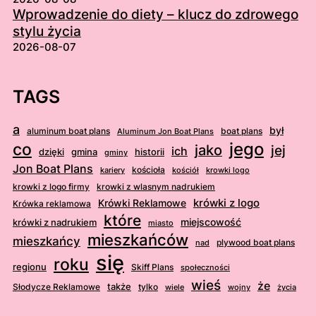
Wprowadzenie do diety – klucz do zdrowego
stylu życia
2026-08-07
TAGS
a
był
aluminum boat plans
boat plans
Aluminum Jon Boat Plans
jego
co
jako
jej
ich
dzięki
gmina
historii
gminy
Jon Boat Plans
kościoła
kościół
krowki logo
kariery
krowki z logo firmy
krowki z wlasnym nadrukiem
krówki z logo
Krówki Reklamowe
Krówka reklamowa
które
krówki z nadrukiem
miejscowość
miasto
mieszkańców
mieszkańcy
plywood boat plans
nad
się
roku
regionu
Skiff Plans
społeczności
wieś
że
także
Słodycze Reklamowe
tylko
wiele
wojny
życia