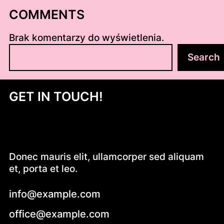
COMMENTS
Brak komentarzy do wyświetlenia.
S
Search
z
u
k
GET IN TOUCH!
a
j
Donec mauris elit, ullamcorper sed aliquam
et, porta et leo.
info@example.com
office@example.com